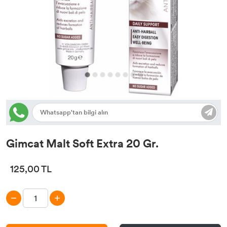
Tasma & Künye
Yatak, Kulübe, Taşıma
Oyuncak
Gimcat Malt Soft Extra 20 Gr.
125,00 TL