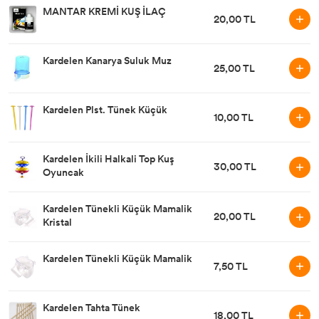
MANTAR KREMİ KUŞ İLAÇ
20,00 TL
Tasma & Künye
Yatak, Kulübe, Taşıma
Oyuncak
Kardelen Kanarya Suluk Muz
25,00 TL
Kardelen Plst. Tünek Küçük
10,00 TL
Kardelen İkili Halkali Top Kuş
30,00 TL
Oyuncak
Kardelen Tünekli Küçük Mamalik
20,00 TL
Kristal
Kardelen Tünekli Küçük Mamalik
7,50 TL
Kardelen Tahta Tünek
18,00 TL