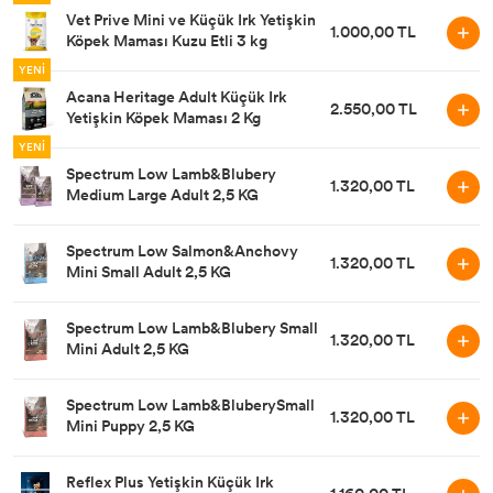
Vet Prive Mini ve Küçük Irk Yetişkin
1.000,00 TL
Tasma & Künye
Yatak, Kulübe, Taşıma
Köpek Maması Kuzu Etli 3 kg
YENİ
Oyuncak
Acana Heritage Adult Küçük Irk
2.550,00 TL
Yetişkin Köpek Maması 2 Kg
YENİ
Spectrum Low Lamb&Blubery
1.320,00 TL
Medium Large Adult 2,5 KG
Spectrum Low Salmon&Anchovy
1.320,00 TL
Mini Small Adult 2,5 KG
Spectrum Low Lamb&Blubery Small
1.320,00 TL
Mini Adult 2,5 KG
Spectrum Low Lamb&BluberySmall
1.320,00 TL
Mini Puppy 2,5 KG
Reflex Plus Yetişkin Küçük Irk