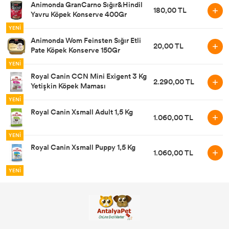
Animonda GranCarno Sığır&Hindil
180,00 TL
Yavru Köpek Konserve 400Gr
YENİ
Animonda Wom Feinsten Sığır Etli
20,00 TL
Pate Köpek Konserve 150Gr
YENİ
Royal Canin CCN Mini Exigent 3 Kg
2.290,00 TL
Yetişkin Köpek Maması
YENİ
Royal Canin Xsmall Adult 1,5 Kg
1.060,00 TL
YENİ
Royal Canin Xsmall Puppy 1,5 Kg
1.060,00 TL
YENİ