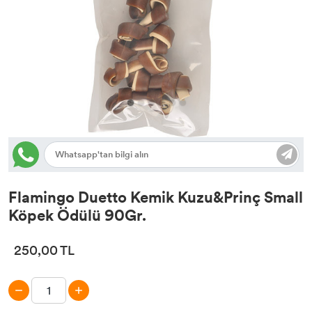
Tasma & Künye
Yatak, Kulübe, Taşıma
Oyuncak
Flamingo Duetto Kemik Kuzu&Prinç Small
Köpek Ödülü 90Gr.
250,00 TL