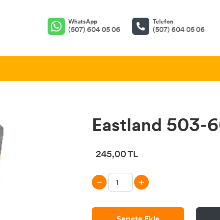
WhatsApp
Telefon
(507) 604 05 06
(507) 604 05 06
Eastland 503-60
245,00 TL
Sepete Ekle