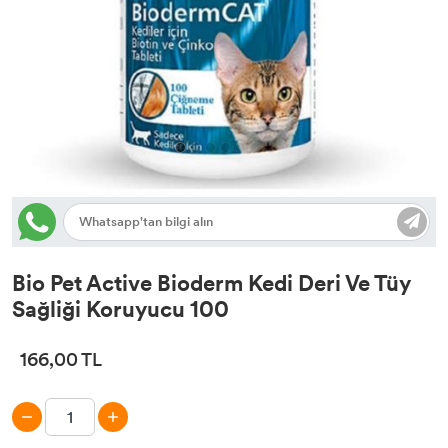
Tasma & Künye
Yatak, Kulübe, Taşıma
Oyuncak
Bio Pet Active Bioderm Kedi Deri Ve Tüy
Sağliği Koruyucu 100
166,00 TL